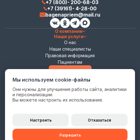
+7 (800)- 200-68-03
+7 (39161)- 4-28-00
bagenapriem@mail.ru
О компании
Наши услуги
О нас
Наши специалисты
Правовая информация
Пациентам
Записаться
Мы используем cookie-файлы
Они нужны для улучшения работы сайта, аналитики
и персонализации.
Политика конфиденциальности
Вы можете настроить их использование.
Согласие на обработку персональных данных
Цены на сайте носят информационный характер и не являются
публичной офертой (ст. 435, 437 ГК РФ).
Настроить
Отказаться
Окончательная стоимость услуг определяется Прейскурантом,
являющимся частью
Публичной оферты
.
Разрешить
Имеются противопоказания, необходима консультация специалиста