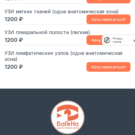
УЗИ мягких тканей (одна анатомическая зона)
1200
Хочу записаться!
УЗИ плевральной полости (легкие)
1200
Privacy
Хочу записаться!
notice
УЗИ лимфатических узлов (одна анатомическая
зона)
1200
Хочу записаться!