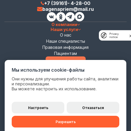
+7 (39161)- 4-28-00
bagenapriem@mail.ru
О компании
Наши услуги
Privacy
О нас
notice
Наши специалисты
Правовая информация
Пациентам
Записаться
Мы используем cookie-файлы
Они нужны для улучшения работы сайта, аналитики
и персонализации.
Политика конфиденциальности
Вы можете настроить их использование.
Согласие на обработку персональных данных
Цены на сайте носят информационный характер и не являются
публичной офертой (ст. 435, 437 ГК РФ).
Настроить
Отказаться
Окончательная стоимость услуг определяется Прейскурантом,
являющимся частью
Публичной оферты
.
Разрешить
Имеются противопоказания, необходима консультация специалиста
© 2026 ООО “БаГеНа”. Все права защищены