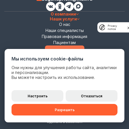
О компании
Наши услуги
О нас
Privacy
notice
Наши специалисты
Правовая информация
Пациентам
Записаться
Мы используем cookie-файлы
Они нужны для улучшения работы сайта, аналитики
и персонализации.
Политика конфиденциальности
Вы можете настроить их использование.
Согласие на обработку персональных данных
Цены на сайте носят информационный характер и не являются
публичной офертой (ст. 435, 437 ГК РФ).
Настроить
Отказаться
Окончательная стоимость услуг определяется Прейскурантом,
являющимся частью
Публичной оферты
.
Разрешить
Имеются противопоказания, необходима консультация специалиста
© 2026 ООО “БаГеНа”. Все права защищены
Сделано в Laconism